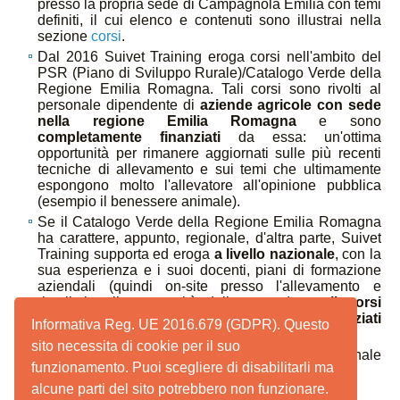
presso la propria sede di Campagnola Emilia con temi
definiti, il cui elenco e contenuti sono illustrai nella
sezione
corsi
.
Dal 2016 Suivet Training eroga corsi nell'ambito del
PSR (Piano di Sviluppo Rurale)/Catalogo Verde della
Regione Emilia Romagna. Tali corsi sono rivolti al
personale dipendente di
aziende agricole con sede
nella regione Emilia Romagna
e sono
completamente finanziati
da essa: un'ottima
opportunità per rimanere aggiornati sulle più recenti
tecniche di allevamento e sui temi che ultimamente
espongono molto l'allevatore all'opinione pubblica
(esempio il benessere animale).
Se il Catalogo Verde della Regione Emilia Romagna
ha carattere, appunto, regionale, d'altra parte, Suivet
Training supporta ed eroga
a livello nazionale
, con la
sua esperienza e i suoi docenti, piani di formazione
aziendali (quindi on-site presso l'allevamento e
ritagliati sulle necessità dello stesso) e
tali corsi
hanno la possibilità di essere finanziati
Informativa Reg. UE 2016.679 (GDPR). Questo
interamente dai Fondi Interprofessionali
.
sito necessita di cookie per il suo
Corsi di formazione ed aggiornamento per personale
funzionamento. Puoi scegliere di disabilitarli ma
di industrie mangimistiche e farmaceutiche
alcune parti del sito potrebbero non funzionare.